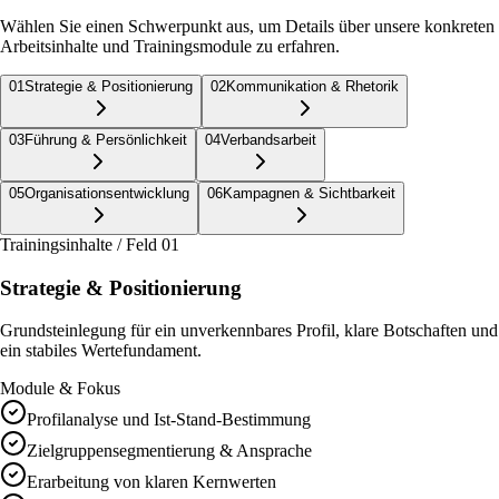
Wählen Sie einen Schwerpunkt aus, um Details über unsere konkreten
Arbeitsinhalte und Trainingsmodule zu erfahren.
0
1
Strategie & Positionierung
0
2
Kommunikation & Rhetorik
0
3
Führung & Persönlichkeit
0
4
Verbandsarbeit
0
5
Organisationsentwicklung
0
6
Kampagnen & Sichtbarkeit
Trainingsinhalte / Feld 0
1
Strategie & Positionierung
Grundsteinlegung für ein unverkennbares Profil, klare Botschaften und
ein stabiles Wertefundament.
Module & Fokus
Profilanalyse und Ist-Stand-Bestimmung
Zielgruppensegmentierung & Ansprache
Erarbeitung von klaren Kernwerten